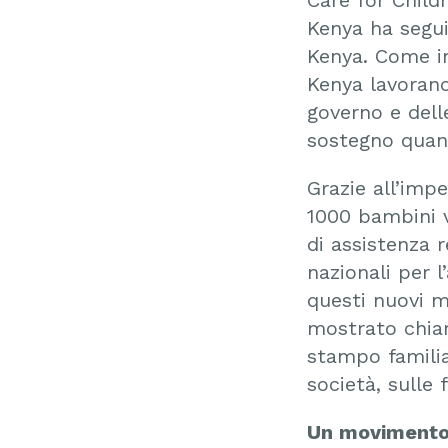
Kenya ha segui
Kenya. Come in
Kenya lavorano 
governo e delle
sostegno quant
Grazie all’imp
1000 bambini vi
di assistenza 
nazionali per 
questi nuovi m
mostrato chiar
stampo familia
società, sulle 
Un movimento