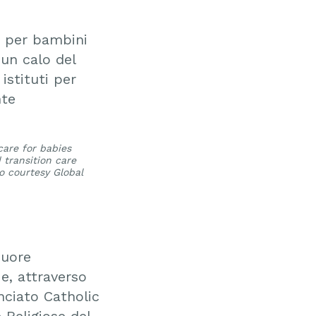
ti per bambini
 un calo del
stituti per
nte
care for babies
 transition care
o courtesy Global
suore
e, attraverso
nciato Catholic
 Religiose del