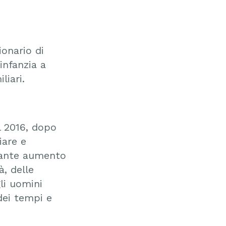
ionario di
’infanzia a
iliari.
l 2016, dopo
iare e
rmante aumento
à, delle
li uomini
dei tempi e