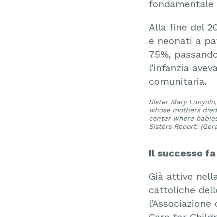
fondamentale d
Alla fine del 2
e neonati a pa
75%, passando 
l’infanzia av
comunitaria.
Sister Mary Lunyolo,
whose mothers died d
center where babies
Sisters Report. (Ge
Il successo f
Già attive nell
cattoliche del
l’Associazione
Care for Childr