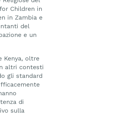
for Children in
en in Zambia e
entanti del
ipazione e un
e Kenya, oltre
n altri contesti
do gli standard
efficacemente
 hanno
stenza di
ivo sulla