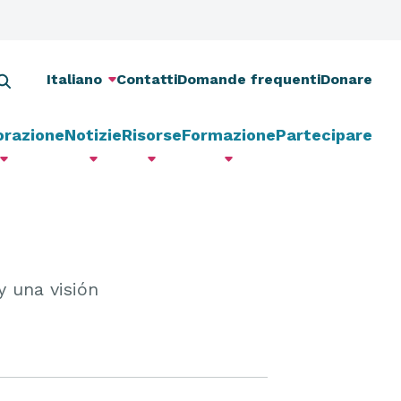
Italiano
Contatti
Domande frequenti
Donare
orazione
Notizie
Risorse
Formazione
Partecipare
y una visión