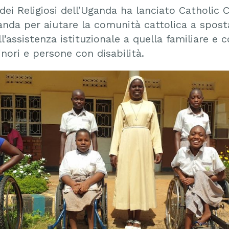
dei Religiosi dell’Uganda ha lanciato Catholic 
anda per aiutare la comunità cattolica a sposta
l’assistenza istituzionale a quella familiare e 
nori e persone con disabilità.