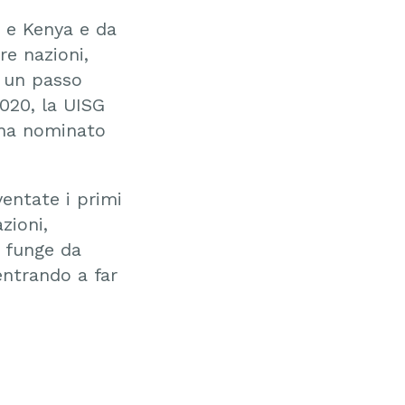
a e Kenya e da
tre nazioni,
o un passo
020, la UISG
e ha nominato
entate i primi
zioni,
 funge da
 entrando a far