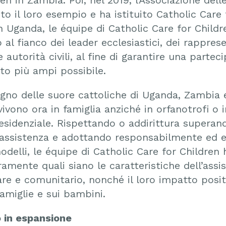
to il loro esempio e ha istituito Catholic Care 
 Uganda, le équipe di Catholic Care for Childr
al fianco dei leader ecclesiastici, dei rappres
 autorità civili, al fine di garantire una partec
o più ampi possibile.
egno delle suore cattoliche di Uganda, Zambia 
vono ora in famiglia anziché in orfanotrofi o i
residenziale. Rispettando o addirittura superan
l’assistenza e adottando responsabilmente ed 
odelli, le équipe di Catholic Care for Children
amente quali siano le caratteristiche dell’assi
re e comunitario, nonché il loro impatto posit
famiglie e sui bambini.
 in espansione