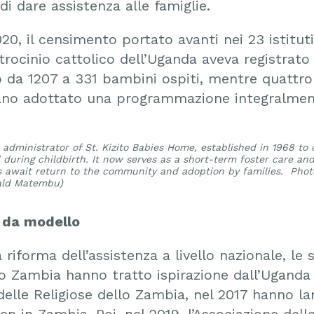
i dare assistenza alle famiglie.
020, il censimento portato avanti nei 23 istitu
trocinio cattolico dell’Uganda aveva registrato
da 1207 a 331 bambini ospiti, mentre quattro i
evano adottato una programmazione integralme
 administrator of St. Kizito Babies Home, established in 1968 to 
uring childbirth. It now serves as a short-term foster care and
 await return to the community and adoption by families. Phot
rald Matembu)
a da modello
a riforma dell’assistenza a livello nazionale, le 
lo Zambia hanno tratto ispirazione dall’Uganda 
 delle Religiose dello Zambia, nel 2017 hanno la
en in Zambia. Poi, nel 2019, l’Associazione delle