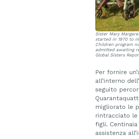
Sister Mary Margare
started in 1970 to im
Children program no
admitted awaiting r
Global Sisters Repo
Per fornire un
all’interno del
seguito percors
Quarantaquattr
migliorato le p
rintracciato le
figli. Centinai
assistenza all