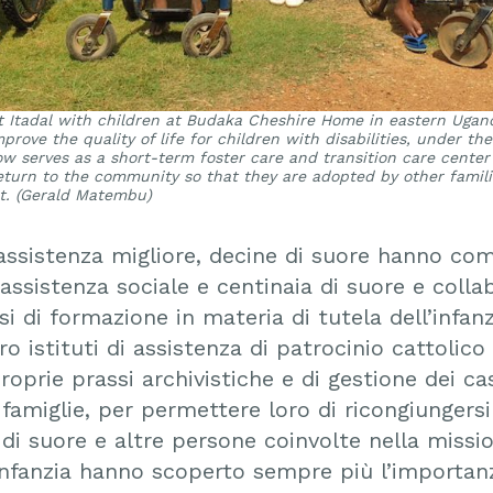
t Itadal with children at Budaka Cheshire Home in eastern Ugand
prove the quality of life for children with disabilities, under th
w serves as a short-term foster care and transition care center
eturn to the community so that they are adopted by other famili
rt. (Gerald Matembu)
’assistenza migliore, decine di suore hanno co
l’assistenza sociale e centinaia di suore e coll
i di formazione in materia di tutela dell’infanz
o istituti di assistenza di patrocinio cattolic
roprie prassi archivistiche e di gestione dei ca
 famiglie, per permettere loro di ricongiungersi
a di suore e altre persone coinvolte nella missi
’infanzia hanno scoperto sempre più l’importan